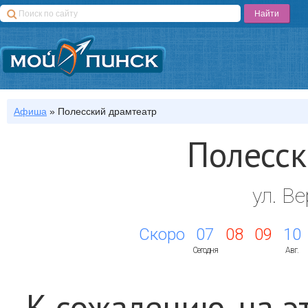
Афиша
»
Полесский драмтеатр
Полесск
ул. В
Скоро
07
08
09
10
Сегодня
Авг.
К сожалению, на э