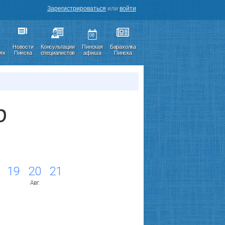
Зарегистрироваться
или
войти
08
Новости
Консультации
Пинская
Барахолка
иях
Пинска
специалистов
афиша
Пинска
р
19
20
21
Авг.