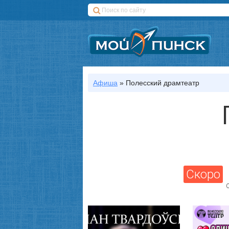
Афиша
»
Полесский драмтеатр
Скоро
С