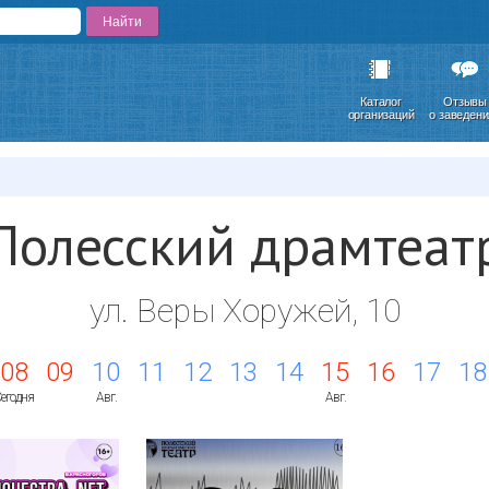
Каталог
Отзывы
организаций
о заведен
Полесский драмтеат
ул. Веры Хоружей, 10
08
09
10
11
12
13
14
15
16
17
18
егодня
Авг.
Авг.