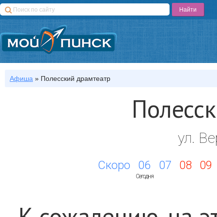
Афиша
»
Полесский драмтеатр
Полесск
ул. В
Скоро
06
07
08
09
Сегодня
К сожалению, на э