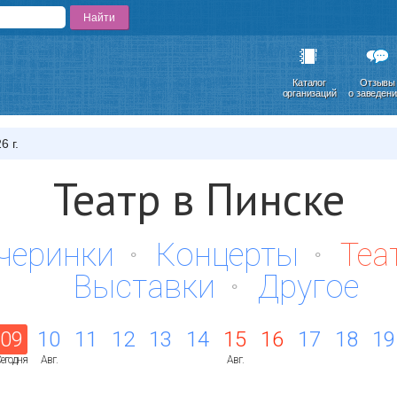
Каталог
Отзывы
организаций
о заведен
6 г.
Театр в Пинске
черинки
Концерты
Теа
Выставки
Другое
09
10
11
12
13
14
15
16
17
18
19
егодня
Авг.
Авг.