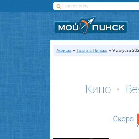
Афиша
»
Театр
в Пинске
»
9 августа 202
Кино
Ве
Скоро
С