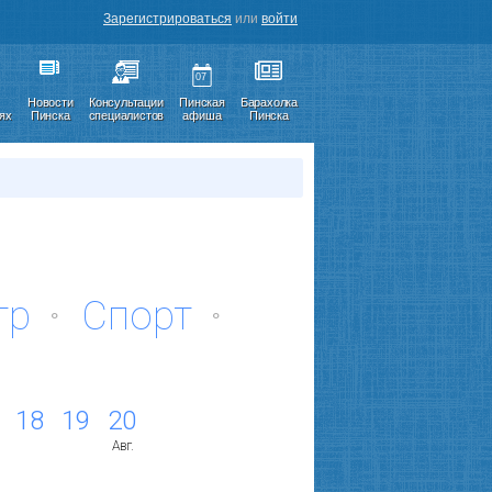
Зарегистрироваться
или
войти
07
Новости
Консультации
Пинская
Барахолка
иях
Пинска
специалистов
афиша
Пинска
тр
Спорт
18
19
20
Авг.