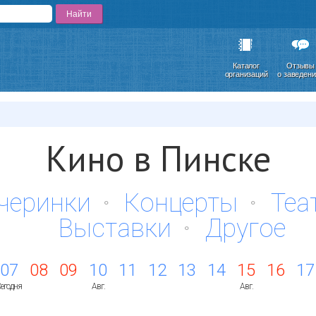
Каталог
Отзывы
организаций
о заведен
.
Кино в Пинске
черинки
Концерты
Теа
Выставки
Другое
07
08
09
10
11
12
13
14
15
16
17
егодня
Авг.
Авг.