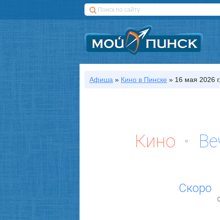
Афиша
»
Кино
в Пинске
»
16 мая 2026 г
Кино
Ве
Скоро
С