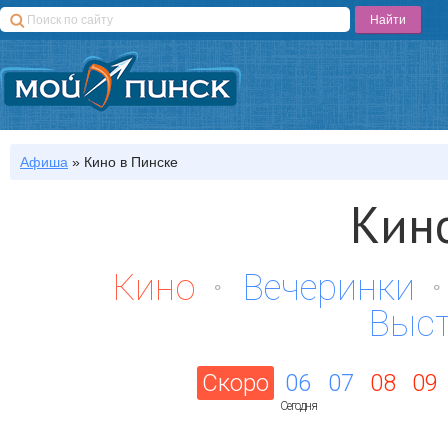
Афиша
»
Кино
в Пинске
Кин
Кино
Вечеринки
Выс
Скоро
06
07
08
09
Сегодня