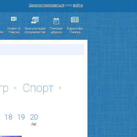
Зарегистрироваться
или
войти
07
Новости
Консультации
Пинская
Барахолка
иях
Пинска
специалистов
афиша
Пинска
тр
Спорт
18
19
20
Авг.