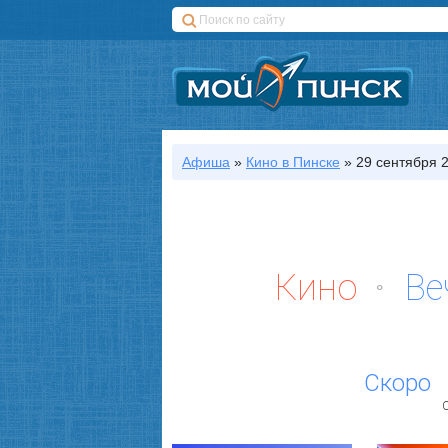
Афиша
»
Кино
в Пинске
»
29 сентября 2
Кино
Ве
Скоро
С