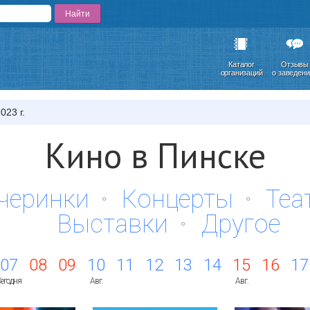
Каталог
Отзывы
организаций
о заведен
023 г.
Кино в Пинске
черинки
Концерты
Теа
Выставки
Другое
07
08
09
10
11
12
13
14
15
16
17
егодня
Авг.
Авг.