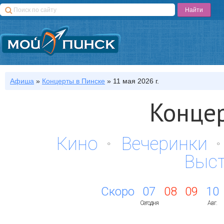
Афиша
»
Концерты
в Пинске
»
11 мая 2026 г.
Концер
Кино
Вечеринки
Выс
Скоро
07
08
09
10
Сегодня
Авг.