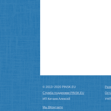
© 2013−2020 PINSK.EU
Разм
Служба поддержки PINSK.EU
Ост
ИП Китаев Алексей
УНП
Мы ВКонтакте