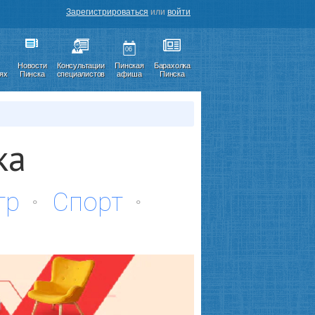
Зарегистрироваться
или
войти
06
Новости
Консультации
Пинская
Барахолка
иях
Пинска
специалистов
афиша
Пинска
ка
тр
Спорт