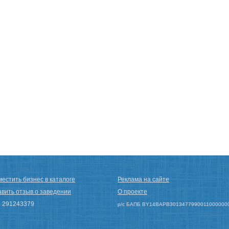
естить бизнес в каталоге
Реклама на сайте
авить отзыв о заведении
О проекте
 291243379
р/с БАПБ BY14BAPB3013477990011000000