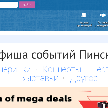
Каталог
Отзывы
организаций
о заведен
фиша событий Пинс
черинки
Концерты
Теа
Выставки
Другое