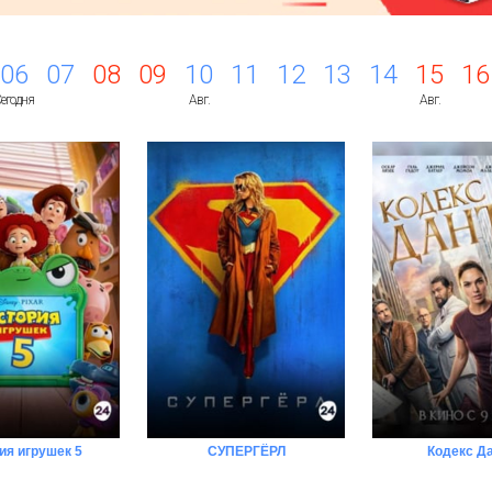
06
07
08
09
10
11
12
13
14
15
16
егодня
Авг.
Авг.
ия игрушек 5
СУПЕРГЁРЛ
Кодекс Д
омнить...
Напомнить...
Напомни