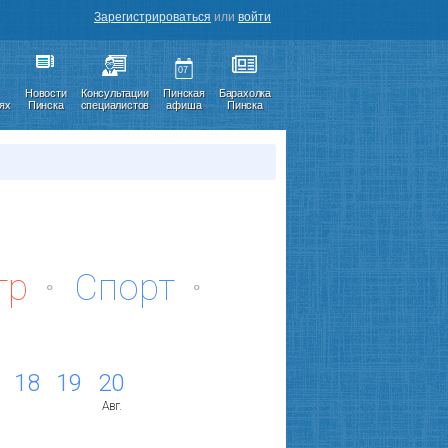
Зарегистрироваться
или
войти
07
Новости
Консультации
Пинская
Барахолка
иях
Пинска
специалистов
афиша
Пинска
тр
Спорт
18
19
20
Авг.