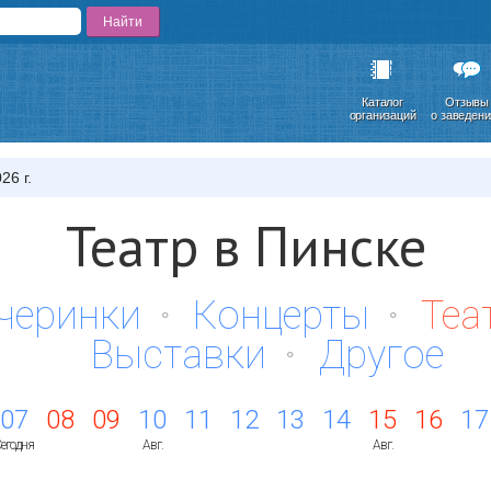
Каталог
Отзывы
организаций
о заведен
26 г.
Театр в Пинске
черинки
Концерты
Теа
Выставки
Другое
07
08
09
10
11
12
13
14
15
16
17
егодня
Авг.
Авг.