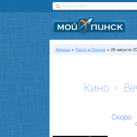
Афиша
»
Театр
в Пинске
»
26 августа 20
Кино
Ве
Скоро
С