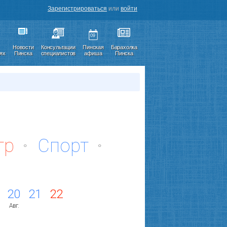
Зарегистрироваться
или
войти
09
Новости
Консультации
Пинская
Барахолка
иях
Пинска
специалистов
афиша
Пинска
тр
Спорт
20
21
22
Авг.