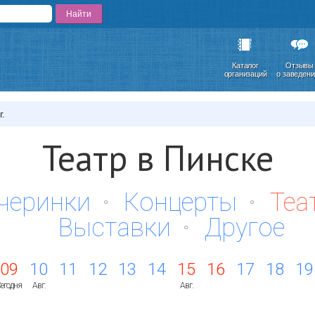
Каталог
Отзывы
организаций
о заведен
г.
Театр в Пинске
черинки
Концерты
Теа
Выставки
Другое
09
10
11
12
13
14
15
16
17
18
19
егодня
Авг.
Авг.