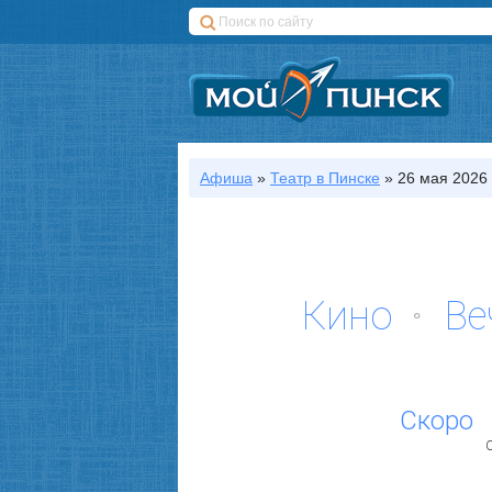
Афиша
»
Театр
в Пинске
»
26 мая 2026 
Кино
Ве
Скоро
С