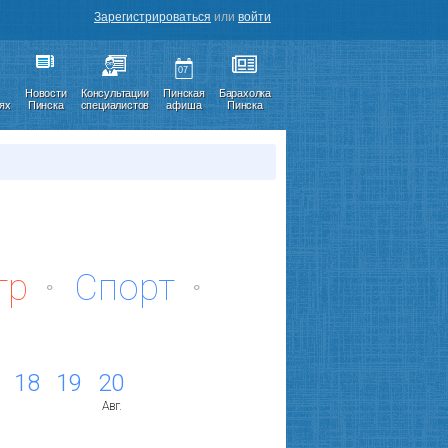
Зарегистрироваться
или
войти
07
Новости
Консультации
Пинская
Барахолка
иях
Пинска
специалистов
афиша
Пинска
тр
Спорт
18
19
20
Авг.