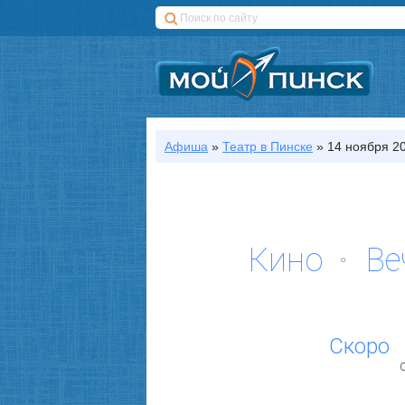
Афиша
»
Театр
в Пинске
»
14 ноября 20
Кино
Ве
Скоро
С