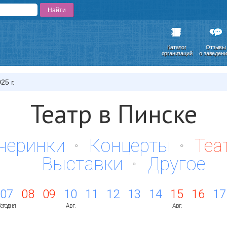
Каталог
Отзывы
организаций
о заведен
25 г.
Театр в Пинске
черинки
Концерты
Теа
Выставки
Другое
07
08
09
10
11
12
13
14
15
16
17
егодня
Авг.
Авг.