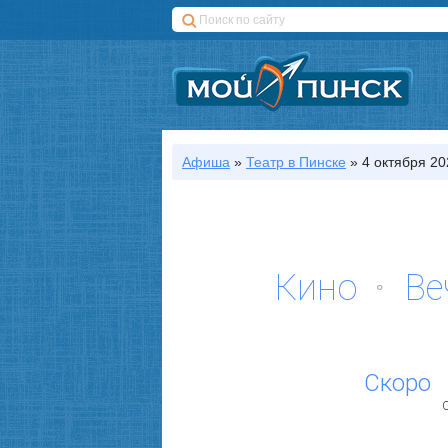
Афиша
»
Театр
в Пинске
»
4 октября 202
Кино
Ве
Скоро
С