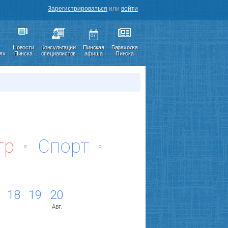
Зарегистрироваться
или
войти
07
Новости
Консультации
Пинская
Барахолка
иях
Пинска
специалистов
афиша
Пинска
тр
Спорт
18
19
20
Авг.