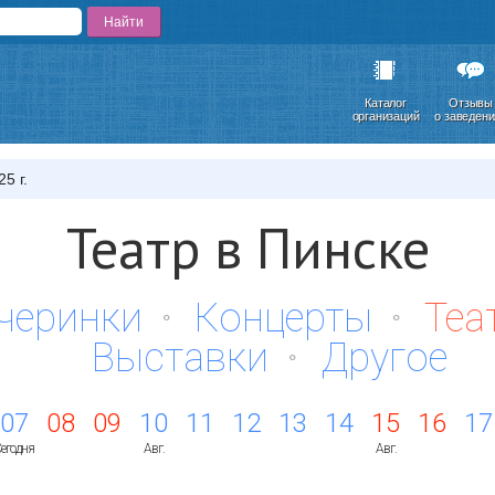
Каталог
Отзывы
организаций
о заведен
5 г.
Театр в Пинске
черинки
Концерты
Теа
Выставки
Другое
07
08
09
10
11
12
13
14
15
16
17
егодня
Авг.
Авг.