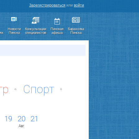
Зарегистрироваться
или
войти
08
Новости
Консультации
Пинская
Барахолка
иях
Пинска
специалистов
афиша
Пинска
тр
Спорт
19
20
21
Авг.