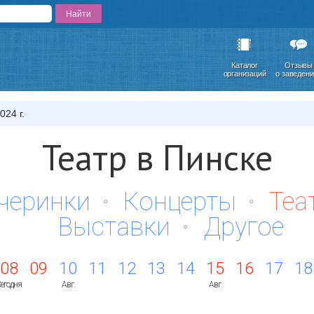
Каталог
Отзывы
организаций
о заведен
024 г.
Театр в Пинске
черинки
Концерты
Теа
Выставки
Другое
08
09
10
11
12
13
14
15
16
17
18
егодня
Авг.
Авг.