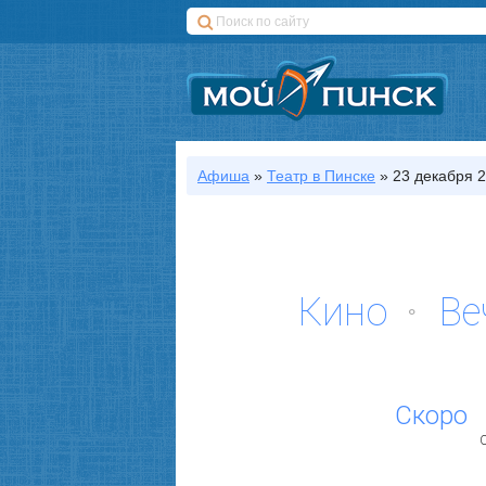
Афиша
»
Театр
в Пинске
»
23 декабря 2
Кино
Ве
Скоро
С