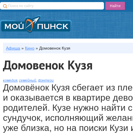
Афиша
»
Кино
»
Домовенок Кузя
Домовенок Кузя
комедия
,
семейный
,
фэнтези
Домовёнок Кузя сбегает из пл
и оказывается в квартире дев
родителей. Кузе нужно найти
сундучок, исполняющий желани
уже близка, но на поиски Кузи