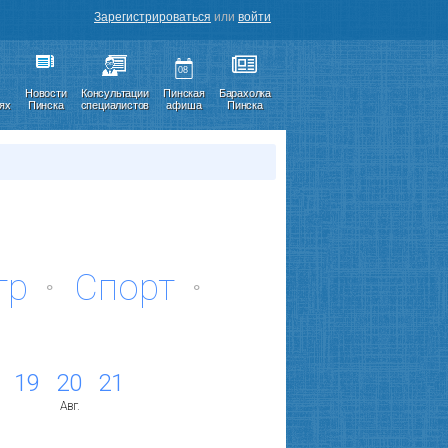
Зарегистрироваться
или
войти
08
Новости
Консультации
Пинская
Барахолка
иях
Пинска
специалистов
афиша
Пинска
тр
Спорт
19
20
21
Авг.