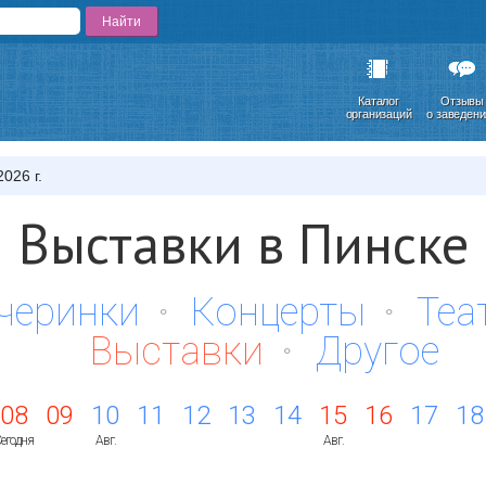
Каталог
Отзывы
организаций
о заведен
026 г.
Выставки в Пинске
черинки
Концерты
Теа
Выставки
Другое
08
09
10
11
12
13
14
15
16
17
18
егодня
Авг.
Авг.