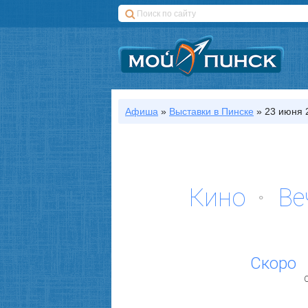
Афиша
»
Выставки
в Пинске
»
23 июня 2
Кино
Ве
Скоро
С