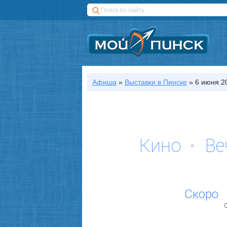
Афиша
»
Выставки
в Пинске
»
6 июня 20
Кино
Ве
Скоро
С