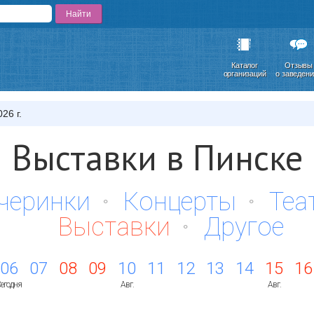
Каталог
Отзывы
организаций
о заведен
26 г.
Выставки в Пинске
черинки
Концерты
Теа
Выставки
Другое
06
07
08
09
10
11
12
13
14
15
16
егодня
Авг.
Авг.