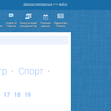
Зарегистрироваться
или
войти
06
Новости
Консультации
Пинская
Барахолка
иях
Пинска
специалистов
афиша
Пинска
тр
Спорт
17
18
19