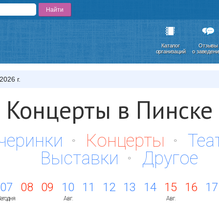
Каталог
Отзывы
организаций
о заведен
2026 г.
Концерты в Пинске
черинки
Концерты
Теа
Выставки
Другое
07
08
09
10
11
12
13
14
15
16
17
егодня
Авг.
Авг.