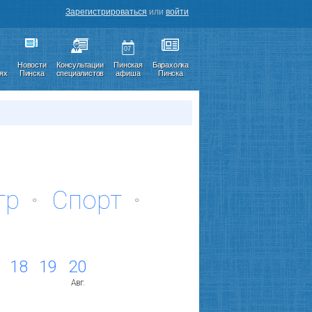
Зарегистрироваться
или
войти
07
Новости
Консультации
Пинская
Барахолка
иях
Пинска
специалистов
афиша
Пинска
тр
Спорт
18
19
20
Авг.