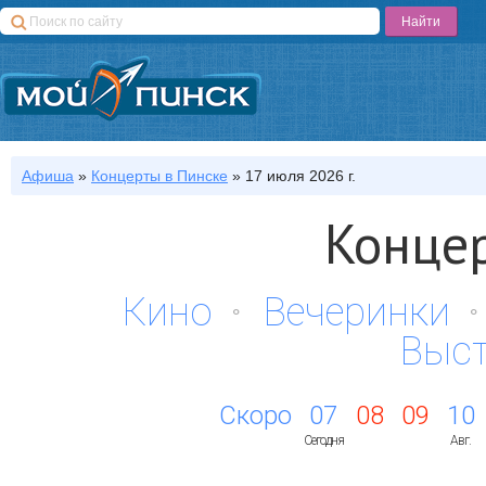
Афиша
»
Концерты
в Пинске
»
17 июля 2026 г.
Концер
Кино
Вечеринки
Выс
Скоро
07
08
09
10
Сегодня
Авг.