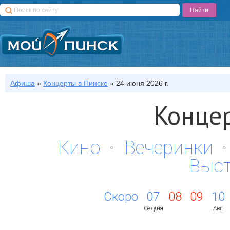
Афиша
»
Концерты
в Пинске
»
24 июня 2026 г.
Концер
Кино
Вечеринки
Выс
Скоро
07
08
09
10
Сегодня
Авг.