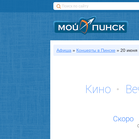
Афиша
»
Концерты
в Пинске
»
20 июня 
Кино
Ве
Скоро
С