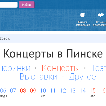
Каталог
Отзывы
организаций
о заведен
2026 г.
Концерты в Пинске
черинки
Концерты
Теа
Выставки
Другое
06
07
08
09
10
11
12
13
14
15
16
егодня
Авг.
Авг.