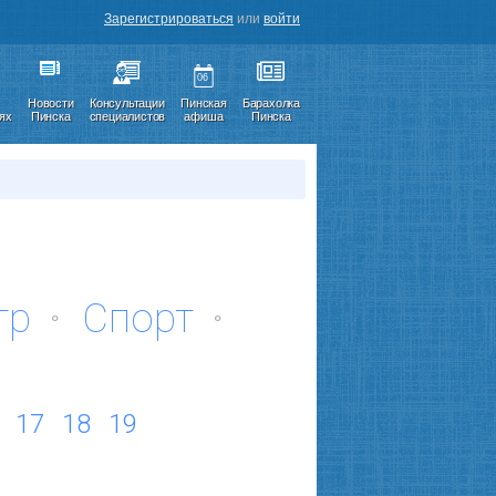
Зарегистрироваться
или
войти
06
Новости
Консультации
Пинская
Барахолка
иях
Пинска
специалистов
афиша
Пинска
тр
Спорт
17
18
19