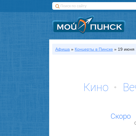
Афиша
»
Концерты
в Пинске
»
19 июня 
Кино
Ве
Скоро
С