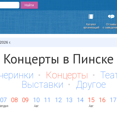
Каталог
Отзывы
организаций
о заведен
2026 г.
Концерты в Пинске
черинки
Концерты
Теа
Выставки
Другое
07
08
09
10
11
12
13
14
15
16
17
егодня
Авг.
Авг.