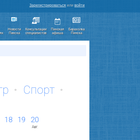
Зарегистрироваться
или
войти
07
Новости
Консультации
Пинская
Барахолка
иях
Пинска
специалистов
афиша
Пинска
тр
Спорт
18
19
20
Авг.