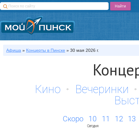
Афиша
»
Концерты
в Пинске
»
30 мая 2026 г.
Концер
Кино
Вечеринки
Выс
Скоро
10
11
12
13
Сегодня