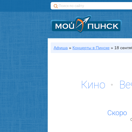
Афиша
»
Концерты
в Пинске
»
18 сентя
Кино
Ве
Скоро
С