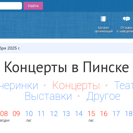
Каталог
Отзывы
организаций
о заведен
бря 2025 г.
Концерты в Пинске
черинки
Концерты
Теа
Выставки
Другое
08
09
10
11
12
13
14
15
16
17
18
егодня
Авг.
Авг.