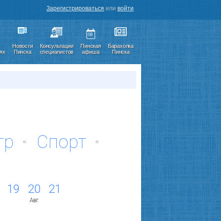
Зарегистрироваться
или
войти
08
Новости
Консультации
Пинская
Барахолка
иях
Пинска
специалистов
афиша
Пинска
тр
Спорт
19
20
21
Авг.