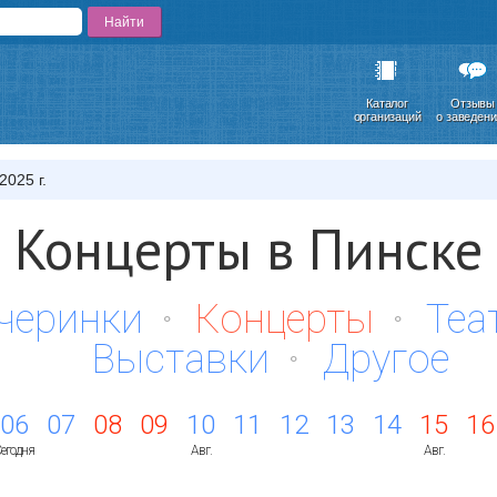
Каталог
Отзывы
организаций
о заведен
2025 г.
Концерты в Пинске
черинки
Концерты
Теа
Выставки
Другое
06
07
08
09
10
11
12
13
14
15
16
егодня
Авг.
Авг.