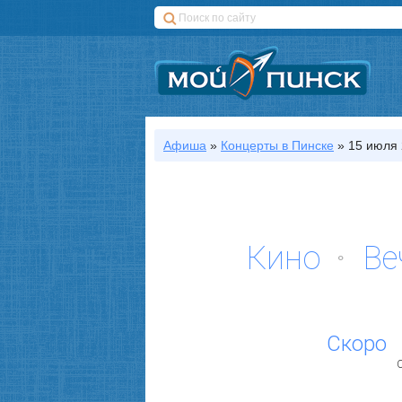
Афиша
»
Концерты
в Пинске
»
15 июля 
Кино
Ве
Скоро
С