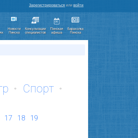
Зарегистрироваться
или
войти
06
Новости
Консультации
Пинская
Барахолка
иях
Пинска
специалистов
афиша
Пинска
тр
Спорт
17
18
19