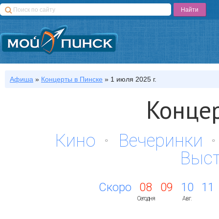
Афиша
»
Концерты
в Пинске
»
1 июля 2025 г.
Концер
Кино
Вечеринки
Выс
Скоро
08
09
10
11
Сегодня
Авг.