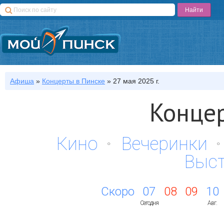
Афиша
»
Концерты
в Пинске
»
27 мая 2025 г.
Концер
Кино
Вечеринки
Выс
Скоро
07
08
09
10
Сегодня
Авг.