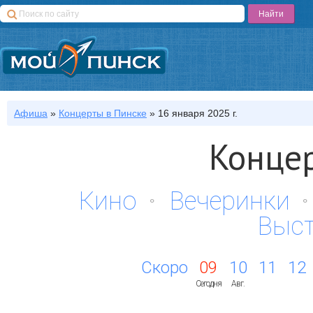
Афиша
»
Концерты
в Пинске
»
16 января 2025 г.
Концер
Кино
Вечеринки
Выс
Скоро
09
10
11
12
Сегодня
Авг.